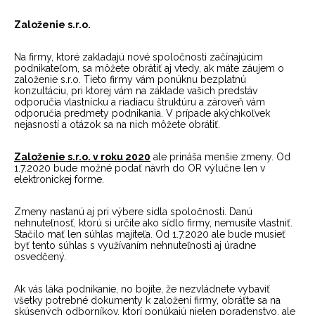
Založenie s.r.o.
Na firmy, ktoré zakladajú nové spoločnosti začínajúcim
podnikateľom, sa môžete obrátiť aj vtedy, ak máte záujem o
založenie s.r.o. Tieto firmy vám ponúknu bezplatnú
konzultáciu, pri ktorej vám na základe vašich predstáv
odporučia vlastnícku a riadiacu štruktúru a zároveň vám
odporučia predmety podnikania. V prípade akýchkoľvek
nejasností a otázok sa na nich môžete obrátiť.
Založenie s.r.o. v roku 2020
ale prináša menšie zmeny. Od
1.7.2020 bude možné podať návrh do OR výlučne len v
elektronickej forme.
Zmeny nastanú aj pri výbere sídla spoločnosti. Danú
nehnuteľnosť, ktorú si určíte ako sídlo firmy, nemusíte vlastniť.
Stačilo mať len súhlas majiteľa. Od 1.7.2020 ale bude musieť
byť tento súhlas s využívaním nehnuteľnosti aj úradne
osvedčený.
Ak vás láka podnikanie, no bojíte, že nezvládnete vybaviť
všetky potrebné dokumenty k založení firmy, obráťte sa na
skúsených odborníkov, ktorí ponúkajú nielen poradenstvo, ale