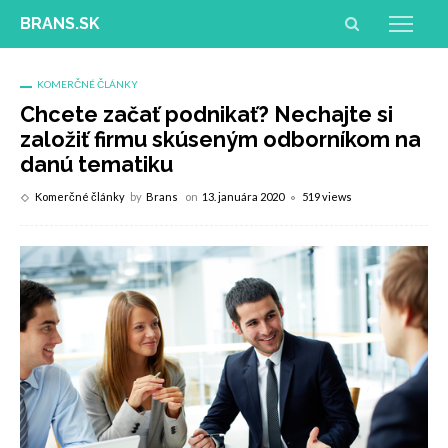
BRANS.SK
KOMERČNÉ ČLÁNKY
Chcete začať podnikať? Nechajte si
založiť firmu skúseným odborníkom na
danú tematiku
Komerčné články
by
Brans
on
13. januára 2020
519 views