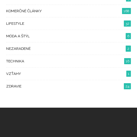
KOMERČNÉ ČLÁNKY
168
LIFESTYLE
32
MÓDA A ŠTÝL
6
NEZARADENÉ
2
TECHNIKA
16
VZŤAHY
1
ZDRAVIE
24