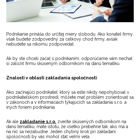
Podnikanie prináša do určitej miery slobodu. Ako konateľ firmy
však budete zodpovedný za celkový chod firmy, avšak
nebudete sa nikomu zodpovedať.
Ak by ste chceli začať s podnikaním, odporúčame vám nechať
si založiť firmu skúseným odborníkom na danú tematiku.
Znalosti v oblasti zakladania spoločnosti
Ako začínajúci podnikateľ, ktorý sa ešte nikdy nepohyboval v
podnikateľskom prostredí, môžete mať problém zorientovať sa
v zákonoch a v informáciách týkajúcich sa zakladania s.r.o. a
iných foriem podnikania.
Ak ale
zakladanie s.r.o.
zveríte skúsených odborníkom na
danú tematiku, máte istotu, že všetko prebehne tak, ako má a
na nič sa nezabudne. Jeden chybný krok pri zakladaní
spoločnosti by vás mohol stáť veľmi veľa.